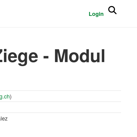
Login
Ziege - Modul
g.ch
)
lez